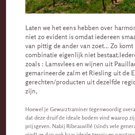
Laten we het eens hebben over harmon
niet zo evident is omdat iedereen sma
van pittig de ander van zoet... Zo komt
combinatie eigenlijk niet bestaat.Iede
zoals : Lamsvlees en wijnen uit Pauilla
gemarineerde zalm et Riesling uit de El
gerechten/producten uit dezelfde regio.
zijn,
Hoewel je Gewurztraminer tegenwoordig overal 
dat deze druif de ideale bodem vind waarop zij
prijsgeven. Nabij Ribeauvillé (sinds vele gener
vindt ze dan ook haar ideale terroir en omsta