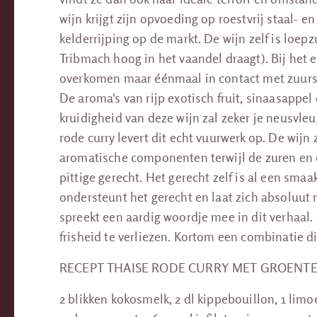
wijn krijgt zijn opvoeding op roestvrij staal- 
kelderrijping op de markt. De wijn zelf is loe
Tribmach hoog in het vaandel draagt). Bij het e
overkomen maar éénmaal in contact met zuursto
De aroma's van rijp exotisch fruit, sinaasappel
kruidigheid van deze wijn zal zeker je neusvle
rode curry levert dit echt vuurwerk op. De wij
aromatische componenten terwijl de zuren en 
pittige gerecht. Het gerecht zelf is al een sma
ondersteunt het gerecht en laat zich absoluut 
spreekt een aardig woordje mee in dit verhaal.
frisheid te verliezen. Kortom een combinatie di
RECEPT THAISE RODE CURRY MET GROENTE
2 blikken kokosmelk, 2 dl kippebouillon, 1 lim