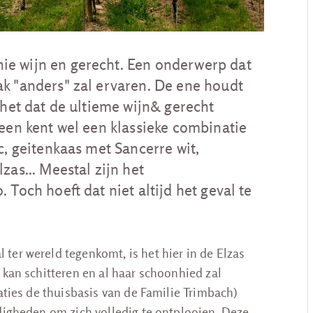
ie wijn en gerecht. Een onderwerp dat
ak "anders" zal ervaren. De ene houdt
 het dat de ultieme wijn& gerecht
reen kent wel een klassieke combinatie
c, geitenkaas met Sancerre wit,
zas... Meestal zijn het
 Toch hoeft dat niet altijd het geval te
ter wereld tegenkomt, is het hier in de Elzas
 kan schitteren en al haar schoonhied zal
aties de thuisbasis van de Familie Trimbach)
ndigheden om zich volledig te ontplooien. Deze