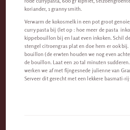
rode currypasta, 600 gr kipfilet, seizoengroent
koriander, 1 granny smith.
Verwarm de kokosmelk in een pot groot genoieg
curry pasta bij (let op : hoe meer de pasta ink
kippebouillon bij en laat even inkoken. Schil 
stengel citroengras plat en doe hem er ook bij.
bouillon (de erwten houden we nog even achter).
de bouillon. Laat een 20 tal minuten sudderen.
werken we af met fijngesnede julienne van Gra
Serveer dit gerecht met een lekkere basmati-ri