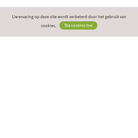
Uw ervaring op deze site wordt verbeterd door het gebruik van
cookies.
Sta cookies toe
VEILIG BETALEN
VOLG ONS
Algemene voorwaarden
Privacy beleid
Cookie beleid