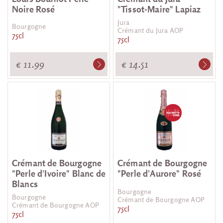
Noire Rosé
"Tissot-Maire" Lapiaz
Jura
Bourgogne
Crémant du Jura AOP
75cl
75cl
€ 11.99
€ 14.51
Crémant de Bourgogne
Crémant de Bourgogne
"Perle d'Ivoire" Blanc de
"Perle d'Aurore" Rosé
Blancs
Bourgogne
Bourgogne
Crémant de Bourgogne AOP
Crémant de Bourgogne AOP
75cl
75cl