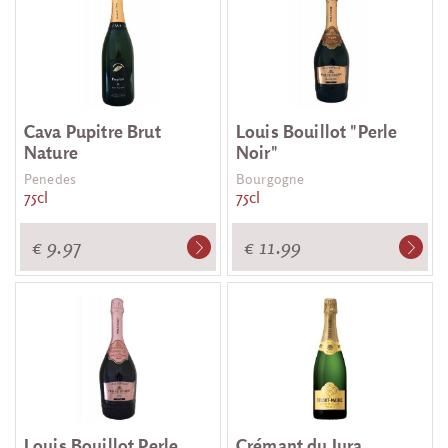
Cava Pupitre Brut
Louis Bouillot "Perle
Nature
Noir"
Penedes
Bourgogne
75cl
75cl
€ 9.97
€ 11.99
Louis Bouillot Perle
Crémant du Jura