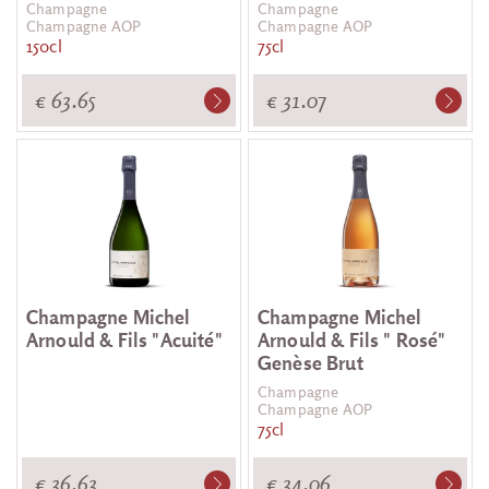
Champagne
Champagne
Champagne AOP
Champagne AOP
150cl
75cl
€ 63.65
€ 31.07
Champagne Michel
Champagne Michel
Arnould & Fils "Acuité"
Arnould & Fils " Rosé"
Genèse Brut
Champagne
Champagne AOP
75cl
€ 36.63
€ 34.06