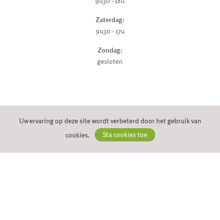
9u30 - 18u
Zaterdag:
9u30 - 17u
Zondag:
gesloten
VEILIG BETALEN
Uw ervaring op deze site wordt verbeterd door het gebruik van
cookies.
Sta cookies toe
VOLG ONS