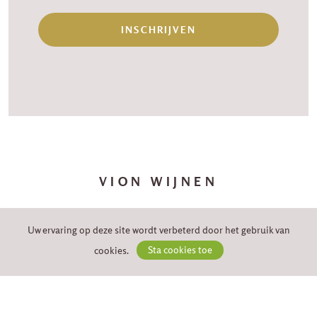
INSCHRIJVEN
VION WIJNEN
Brugseweg 267
8900 Ieper
Uw ervaring op deze site wordt verbeterd door het gebruik van
cookies.
Sta cookies toe
info@vionwijnen.be
Tel: 057 20 01 67
BE 0422 227 637