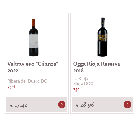
Valtravieso "Crianza"
Ogga Rioja Reserva
2022
2018
La Rioja
Ribera del Duero DO
Rioja DOC
75cl
75cl
€ 17.42
€ 28.96