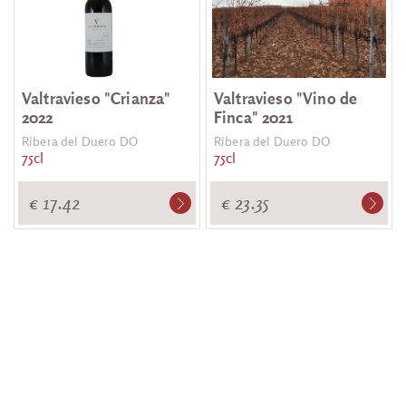
Valtravieso "Crianza"
Valtravieso "Vino de
2022
Finca" 2021
Ribera del Duero DO
Ribera del Duero DO
75cl
75cl
€ 17.42
€ 23.35