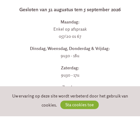
Gesloten van 31 augustus tem 5 september 2026
Maandag:
Enkel op afspraak
057/20 01 67
Dinsdag, Woensdag, Donderdag & Vrijdag:
9u30 - 18u
Zaterdag:
9u30 - 17u
Zondag:
gesloten
Uw ervaring op deze site wordt verbeterd door het gebruik van
cookies.
Sta cookies toe
VEILIG BETALEN