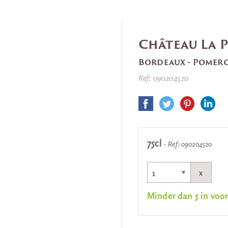
Château La 
Bordeaux - Pomero
Ref: 090204520
75cl
- Ref: 090204520
x
Minder dan 5 in voo