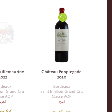
Villemaurine
Château Fonplegade
2022
2020
rdeaux
Bordeaux
lion Grand Cru
Saint Emilion Grand Cru
ssé AOP
Classé AOP
75cl
75cl
47.86
€ 46.42