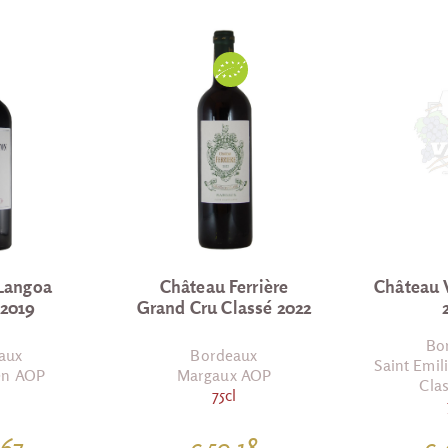
Langoa
Château Ferrière
Château 
 2019
Grand Cru Classé 2022
Bo
aux
Bordeaux
Saint Emi
ien AOP
Margaux AOP
Cla
l
75cl
.67
€ 50.18
€ 