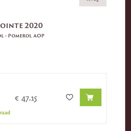
Pointe 2020
l - Pomerol AOP
€ 47.15
rraad