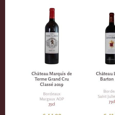
Château Marquis de
Château 
Terme Grand Cru
Barton
Classé 2019
Borde
Bordeaux
Saint Jul
Margaux AOP
75c
75cl
€ 44.99
€ 43