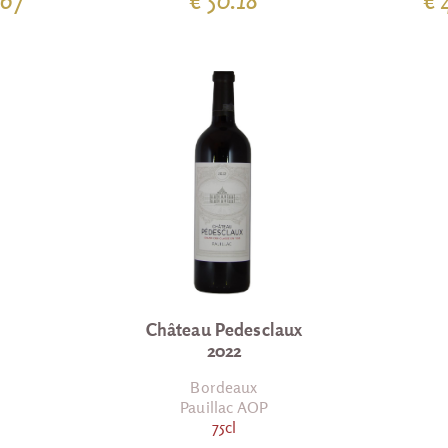
Château Pedesclaux
2022
Bordeaux
Pauillac AOP
75cl