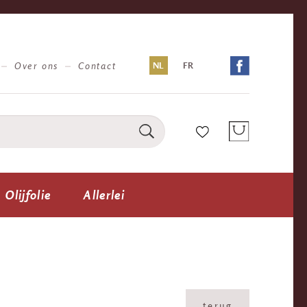
Over ons
Contact
NL
FR
Olijfolie
Allerlei
terug
terug