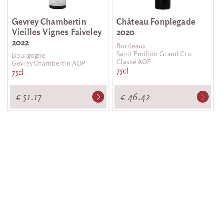
Gevrey Chambertin
Château Fonplegade
Vieilles Vignes Faiveley
2020
2022
Bordeaux
Saint Emilion Grand Cru
Bourgogne
Classé AOP
Gevrey Chambertin AOP
75cl
75cl
€ 51.17
€ 46.42