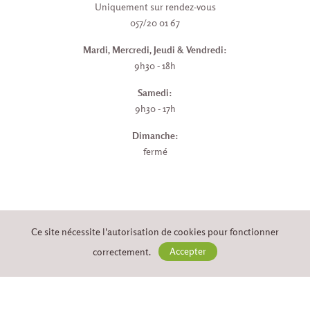
Uniquement sur rendez-vous
057/20 01 67
Mardi, Mercredi, Jeudi & Vendredi:
9h30 - 18h
Samedi:
9h30 - 17h
Dimanche:
fermé
PAYER EN LIGNE EN TOUTE
Ce site nécessite l'autorisation de cookies pour fonctionner
SÉCURITÉ
correctement.
Accepter