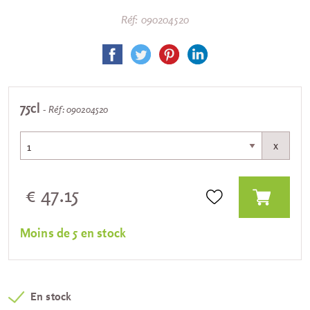
Réf: 090204520
75cl
- Réf: 090204520
x
€ 47.15
Moins de 5 en stock
En stock