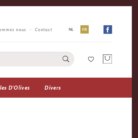
sommes nous
Contact
NL
FR
les D'Olives
Divers