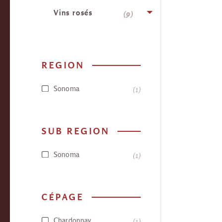
Vins rosés
9
REGION
Sonoma
1
SUB REGION
Sonoma
1
CÉPAGE
Chardonnay
1