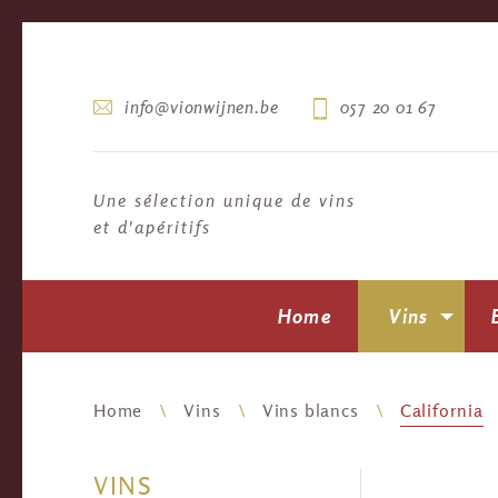
info@vionwijnen.be
057 20 01 67
Une sélection unique de vins
et d'apéritifs
Home
Vins
Home
Vins
Vins blancs
California
VINS