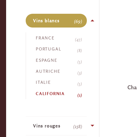
Vins blancs
69
FRANCE
47
PORTUGAL
8
ESPAGNE
5
AUTRICHE
3
ITALIE
5
Cha
CALIFORNIA
1
Vins rouges
158