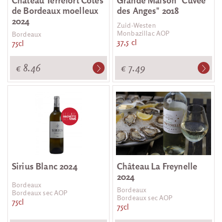
Château Terrefort Côtes
Grande Maison "Cuvée
de Bordeaux moelleux
des Anges" 2018
2024
Zuid-Westen
Monbazillac AOP
Bordeaux
37,5 cl
75cl
€ 8.46
€ 7.49
Sirius Blanc 2024
Château La Freynelle
2024
Bordeaux
Bordeaux
Bordeaux sec AOP
Bordeaux sec AOP
75cl
75cl