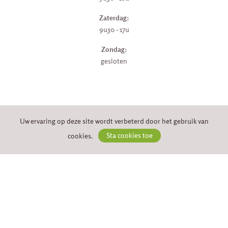
Zaterdag:
9u30 - 17u
Zondag:
gesloten
VEILIG BETALEN
Uw ervaring op deze site wordt verbeterd door het gebruik van
cookies.
Sta cookies toe
VOLG ONS