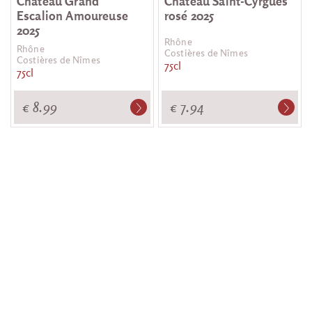
Château Grand
Château Saint-Cyrgues
Escalion Amoureuse
rosé 2025
2025
Rhône
Rhône
Costières de Nîmes
Costières de Nîmes
75cl
75cl
€ 8.99
€ 7.94