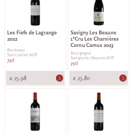
Les Fiefs de Lagrange
Savigny Les Beaune
2022
1°Cru Les Charnières
Cornu Camus 2023
Bordeaux
Bourgogne
Saint Julien AOP
Savigny les Beaune AOP
75cl
75cl
€ 25.98
€ 25.80