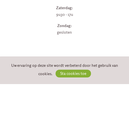
Zaterdag:
9u30 - 17u
Zondag:
gesloten
VEILIG BETALEN
Uw ervaring op deze site wordt verbeterd door het gebruik van
cookies.
Sta cookies toe
VOLG ONS