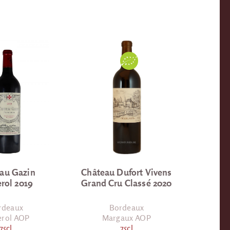
au Gazin
Château Dufort Vivens
rol 2019
Grand Cru Classé 2020
rdeaux
Bordeaux
rol AOP
Margaux AOP
75cl
75cl