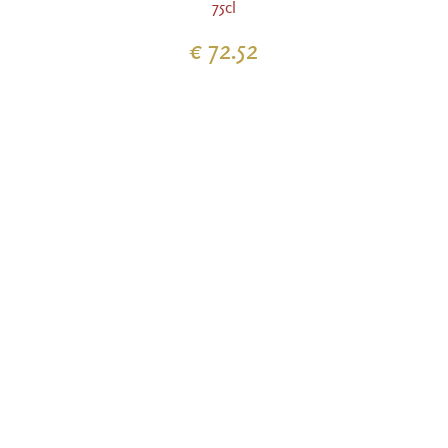
75cl
€ 72.52