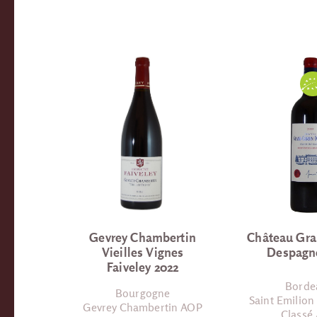
Gevrey Chambertin
Château Gra
Vieilles Vignes
Despagn
Faiveley 2022
Borde
Bourgogne
Saint Emilion
Gevrey Chambertin AOP
Classé