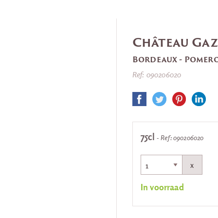
Château Gaz
Bordeaux - Pomero
Ref: 090206020
75cl
- Ref: 090206020
x
In voorraad