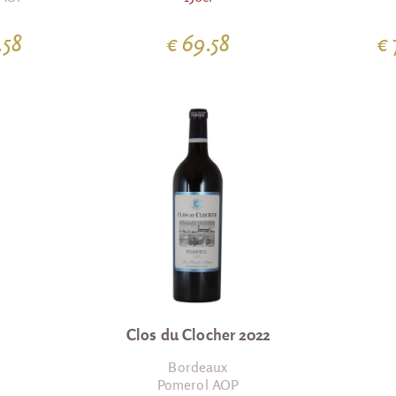
.58
€ 69.58
€ 
Clos du Clocher 2022
Bordeaux
Pomerol AOP