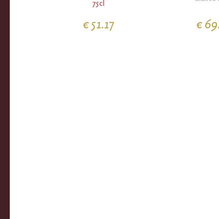
75cl
€ 51.17
€ 69