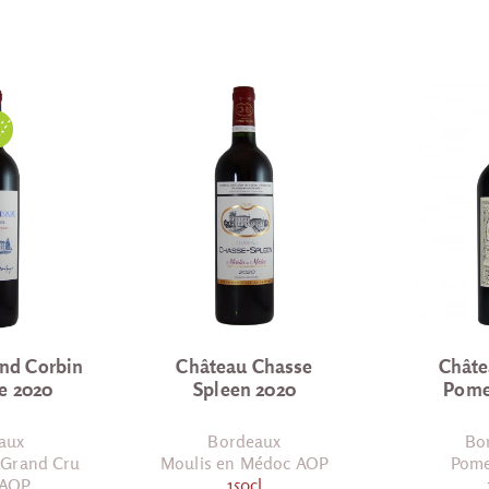
nd Corbin
Château Chasse
Châte
e 2020
Spleen 2020
Pome
aux
Bordeaux
Bo
 Grand Cru
Moulis en Médoc AOP
Pome
 AOP
150cl