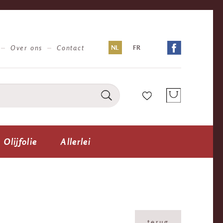
Over ons
Contact
NL
FR
Olijfolie
Allerlei
terug
terug