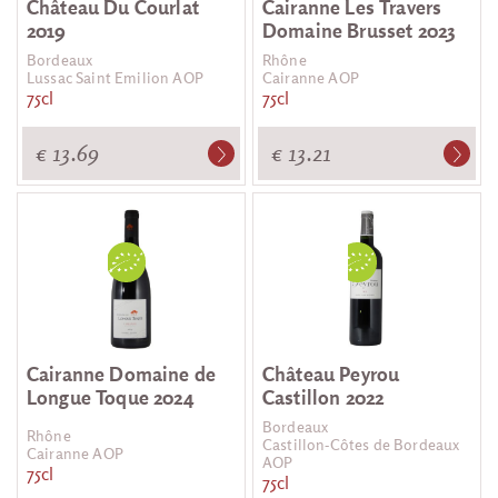
Château Du Courlat
Cairanne Les Travers
2019
Domaine Brusset 2023
Bordeaux
Rhône
Lussac Saint Emilion AOP
Cairanne AOP
75cl
75cl
€ 13.69
€ 13.21
Cairanne Domaine de
Château Peyrou
Longue Toque 2024
Castillon 2022
Bordeaux
Rhône
Castillon-Côtes de Bordeaux
Cairanne AOP
AOP
75cl
75cl