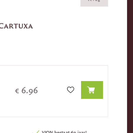
 Cartuxa
€ 6.96
VION bestaat 60 jaar!