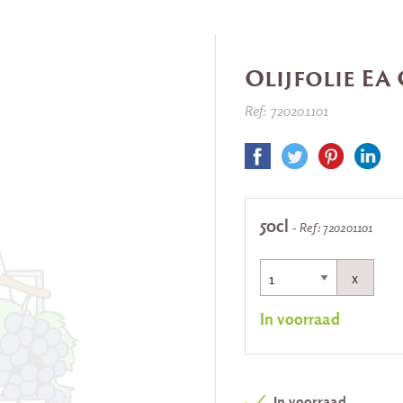
Olijfolie EA
Ref: 720201101
50cl
- Ref: 720201101
x
In voorraad
In voorraad