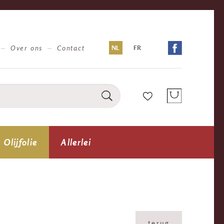
Over ons
Contact
NL
FR
Olijfolie
Allerlei
terug
terug