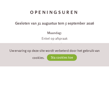
OPENINGSUREN
Gesloten van 31 augustus tem 5 september 2026
Maandag:
Enkel op afspraak
057/20 01 67
Uw ervaring op deze site wordt verbeterd door het gebruik van
Dinsdag, Woensdag, Donderdag & Vrijdag:
cookies.
Sta cookies toe
9u30 - 18u
Zaterdag:
9u30 - 17u
Zondag:
gesloten