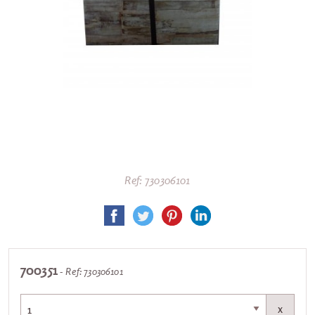
Ref: 730306101
700351
- Ref: 730306101
x