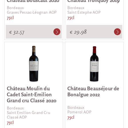
Château Bouscaut 2020
Château Tronquoy 2019
Bordeaux
Bordeaux
Graves Pessac-Léognan AOP
Saint Estephe AOP
75cl
75cl
€ 32.57
€ 29.98
Château Moulin du
Château Beauséjour de
Cadet Saint-Emilion
Bonalgue 2022
Grand cru Classé 2020
Bordeaux
Bordeaux
Pomerol AOP
Saint Emilion Grand Cru
75cl
Classé AOP
75cl