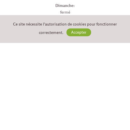
Dimanche:
fermé
Ce site nécessite l'autorisation de cookies pour fonctionner
correctement.
Accepter
PAYER EN LIGNE EN TOUTE
SÉCURITÉ
SUIVEZ-NOUS
Conditions générales