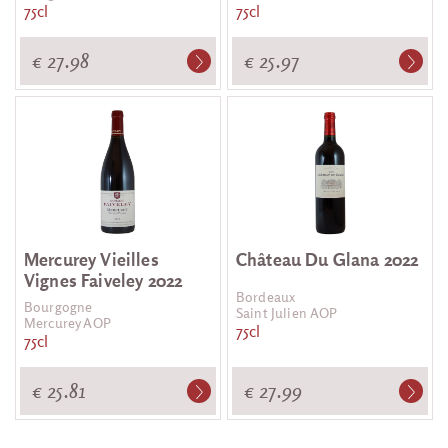
75cl
75cl
€ 27.98
€ 25.97
Mercurey Vieilles
Château Du Glana 2022
Vignes Faiveley 2022
Bordeaux
Bourgogne
Saint Julien AOP
Mercurey AOP
75cl
75cl
€ 25.81
€ 27.99