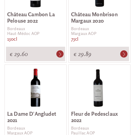
Château Cambon La
Château Monbrison
Pelouse 2022
Margaux 2020
Bordeaux
Bordeaux
Haut-Médoc AOP
Margaux AOP
150cl
75cl
€ 29.60
€ 29.89
La Dame D'Angludet
Fleur de Pedesclaux
2021
2022
Bordeaux
Bordeaux
Margaux AOP
Pauillac AOP