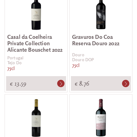
Casal da Coelheira
Gravuros Do Coa
Private Collection
Reserva Douro 2022
Alicante Bouschet 2022
Douro
Portugal
Douro DOP
Tejo Do
75cl
75cl
€ 13.59
€ 8.76