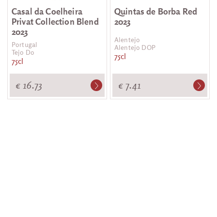
Casal da Coelheira
Quintas de Borba Red
Privat Collection Blend
2023
2023
Alentejo
Portugal
Alentejo DOP
Tejo Do
75cl
75cl
€ 16.73
€ 7.41