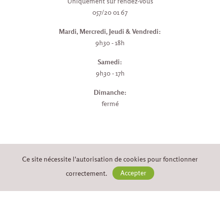
Uniquement sur rendez-vous
057/20 01 67
Mardi, Mercredi, Jeudi & Vendredi:
9h30 - 18h
Samedi:
9h30 - 17h
Dimanche:
fermé
PAYER EN LIGNE EN TOUTE
Ce site nécessite l'autorisation de cookies pour fonctionner
SÉCURITÉ
correctement.
Accepter