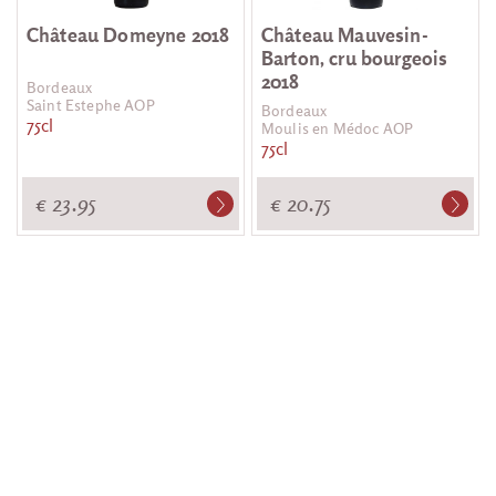
Château Domeyne 2018
Château Mauvesin-
Barton, cru bourgeois
2018
Bordeaux
Saint Estephe AOP
Bordeaux
75cl
Moulis en Médoc AOP
75cl
€ 23.95
€ 20.75