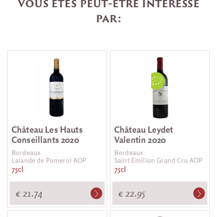
Vous êtes peut-être intéressé
par:
Château Les Hauts
Château Leydet
Conseillants 2020
Valentin 2020
Bordeaux
Bordeaux
Lalande de Pomerol AOP
Saint Emilion Grand Cru AOP
75cl
75cl
€ 21.74
€ 22.95