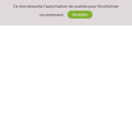
Ce site nécessite l'autorisation de cookies pour fonctionner
correctement.
Accepter
SUIVEZ-NOUS
Conditions générales
Déclaration de confidentialité
Déclaration des cookies
site par