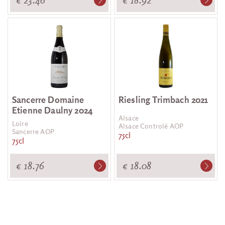
Sancerre Domaine
Riesling Trimbach 2021
Etienne Daulny 2024
Alsace
Loire
Alsace Controlé AOP
Sancerre AOP
75cl
75cl
€ 18.76
€ 18.08