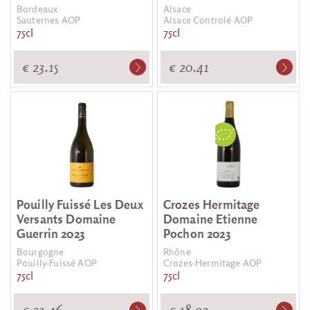
Bordeaux
Alsace
Sauternes AOP
Alsace Controlé AOP
75cl
75cl
€ 23.15
€ 20.41
Pouilly Fuissé Les Deux
Crozes Hermitage
Versants Domaine
Domaine Etienne
Guerrin 2023
Pochon 2023
Bourgogne
Rhône
Pouilly-Fuissé AOP
Crozes-Hermitage AOP
75cl
75cl
€ 23.46
€ 18.92