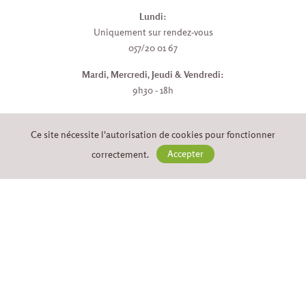
Lundi:
Uniquement sur rendez-vous
057/20 01 67
Mardi, Mercredi, Jeudi & Vendredi:
9h30 - 18h
Samedi:
9h30 - 17h
Ce site nécessite l'autorisation de cookies pour fonctionner
correctement.
Accepter
Dimanche:
fermé
PAYER EN LIGNE EN TOUTE
SÉCURITÉ