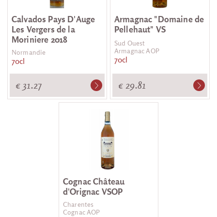
Calvados Pays D'Auge
Armagnac "Domaine de
Les Vergers de la
Pellehaut" VS
Moriniere 2018
Sud Ouest
Armagnac AOP
Normandie
70cl
70cl
€ 31.27
€ 29.81
Cognac Château
d'Orignac VSOP
Charentes
Cognac AOP