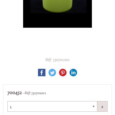
Réf: 730701001
700452
- Réf: 730701001
x